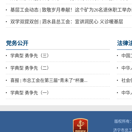
基层工会动态 | 致敬岁月奉献！这个矿为26名退休职工举办荣.
双学双提双创 | 泗水县总工会：宣讲润民心 义诊暖基层
党务公开
法律
学典型 勇争先（三）
中国
学典型 勇争先（二）
中华
喜报 | 市总工会在第三届“青未了”杯廉...
社会
学典型 勇争先（一）
中华
版权所有
济宁市总工会