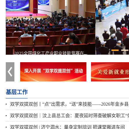
全省劳动和技能竞赛暨济宁市“汇聚‘工...
2025全国煤化工产业职业技能竞赛在...
市总工会第十九届委员会第二次全体会议...
济宁市总工会第十九届委员会第一次全体...
济宁市工会第十九次代表大会举行
基层工作
双学双提双创丨“点”出需求，“送”来技能——2026年金乡县..
双学双提双创｜汶上县总工会：夏夜延时筛查破解女职工“
双学双提双创 | 济宁泗水：量身定制培训 把课堂搬进车间